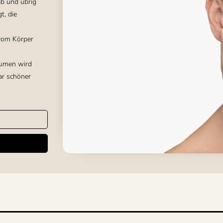
ab und übrig
t, die
vom Körper
lumen wird
ar schöner